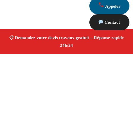
Appeler
Contact
À propos Devis Travaux 13
Devis Travaux Bouc Bel Air
Devis travaux gratuit
Rénovation et construction
Professionnels qualifiés
Finitions de qualité ✚ Avis Positifs
4.8/5 ☆ Avis
Adresse : Bouc Bel Air 13320