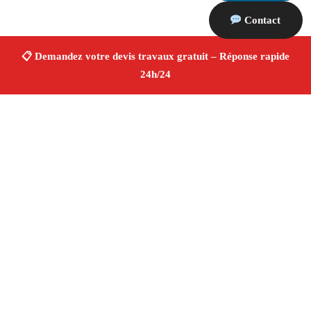
Contact
À propos Devis Travaux 13
Devis Travaux Marignane
Devis travaux gratuit
Rénovation et construction
Professionnels qualifiés
Finitions de qualité ✚ Avis Positifs
4.8/5 ☆ Avis
Adresse : Marignane 13700
Téléphone :
06 28 31 86 20