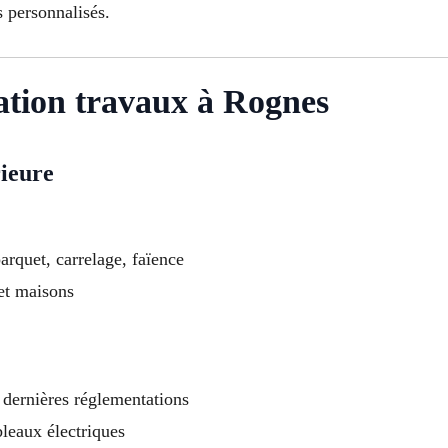
s personnalisés.
ation travaux à Rognes
rieure
arquet, carrelage, faïence
et maisons
 dernières réglementations
bleaux électriques