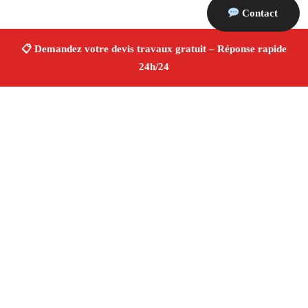
Contact
À propos Devis Travaux 13
Devis Travaux Cassis
Devis travaux gratuit
Rénovation et construction
Professionnels qualifiés
Finitions de qualité ✚ Avis Positifs
4.8/5 ☆ Avis
Adresse : Cassis 13260
Téléphone :
06 28 31 86 20