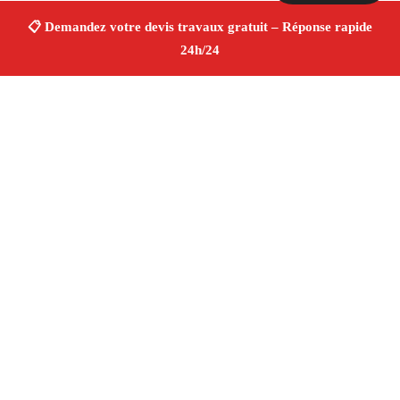
À propos Devis Travaux 13
Devis Travaux Vitrolles
Devis travaux gratuit
Rénovation et construction
Professionnels qualifiés
Finitions de qualité ✚ Avis Positifs
4.8/5 ☆ Avis
Adresse : Vitrolles 13127
Téléphone :
06 28 31 86 20
Horaires :