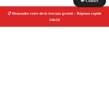
Contact
À propos Devis Travaux 13
Devis Travaux La Barben
Devis travaux gratuit
Rénovation et construction
Professionnels qualifiés
Finitions de qualité ✚ Avis Positifs
4.8/5 ☆ Avis
Adresse : La Barben 13330
Téléphone :
06 28 31 86 20