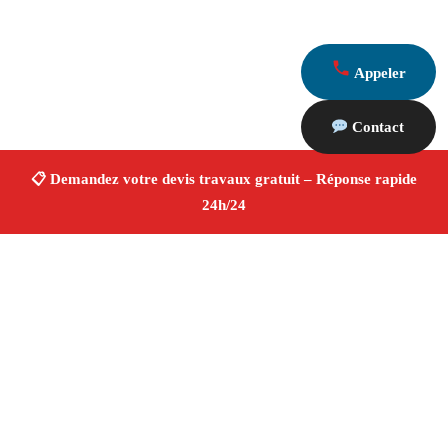
Appeler
Contact
À propos Devis Travaux 13
Devis Travaux Rognac
Devis travaux gratuit
Rénovation et construction
Professionnels qualifiés
Finitions de qualité ✚ Avis Positifs
4.8/5 ☆ Avis