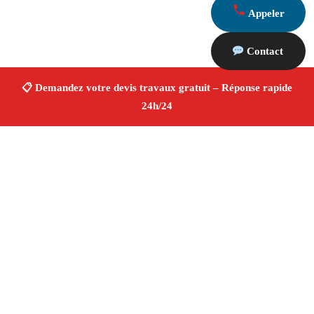
Appeler
Contact
À propos Devis Travaux 13
Devis Travaux Marseille 13006
Obtenez un devis
travaux gratuit
Rénovation, peinture, plomberie,
électricité
Artisans qualifiés
Tarifs compétitifs
4/5 ☆ Avis Vérifiés®