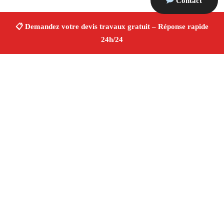
Contact
À propos Devis Travaux 13
Devis Travaux Cadolive
Devis travaux gratuit
Rénovation et construction
Professionnels qualifiés
Finitions de qualité ✚ Avis Positifs
4.8/5 ☆ Avis
Adresse : Cadolive 13950
Téléphone :
06 28 31 86 20