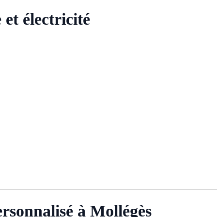
t électricité
ersonnalisé à Mollégès