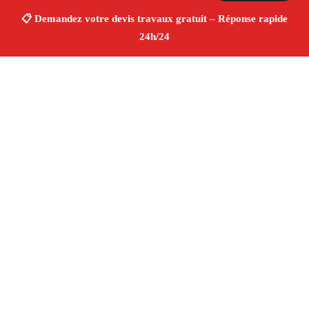
À propos Devis Travaux 13
Devis Travaux Jouques
Devis travaux gratuit
Rénovation et construction
Professionnels qualifiés
Finitions de qualité ✚ Avis Positifs
4.8/5 ☆ Avis
Adresse : Jouques 13490
Téléphone :
06 28 31 86 20
Horaires :