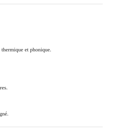
n thermique et phonique.
res.
igné.