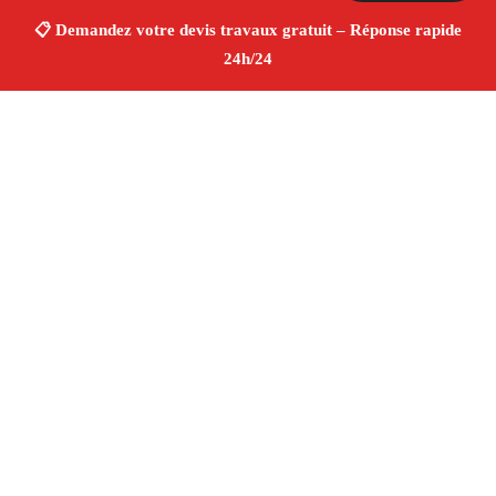
À propos Devis Travaux 13
Devis Travaux Marseille
Devis travaux gratuit
Rénovation intérieure et extérieure
Artisans
professionnels
Travaux fiables
4.8/5 ☆ Avis
Adresse : Marseille
Téléphone :
06 28 31 86 20
Horaires :