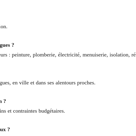
ion.
gues ?
urs : peinture, plomberie, électricité, menuiserie, isolation, r
?
es, en ville et dans ses alentours proches.
n ?
ns et contraintes budgétaires.
aux ?