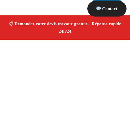
Contact
À propos Devis Travaux 13
Devis Travaux Rognac
Devis travaux gratuit
Rénovation et construction
Professionnels qualifiés
Finitions de qualité ✚ Avis Positifs
4.8/5 ☆ Avis
Adresse : Rognac 13340
Téléphone :
06 28 31 86 20