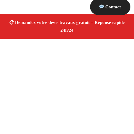
Contact
À propos Devis Travaux 13
Devis Travaux Eyragues
Devis travaux gratuit
Rénovation et construction
Professionnels qualifiés
Finitions de qualité ✚ Avis Positifs
4.8/5 ☆ Avis
Adresse : Eyragues 13630
Téléphone :
06 28 31 86 20