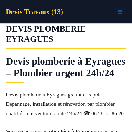
Aller
Devis Travaux (13)
au
contenu
DEVIS PLOMBERIE
EYRAGUES
Devis plomberie à Eyragues
– Plombier urgent 24h/24
Devis plomberie à Eyragues gratuit et rapide.
Dépannage, installation et rénovation par plombier
qualifié. Intervention rapide 24h/24 ☎ 06 28 31 86 20
Vous recherchez un
plombier à Eyragues
pour une