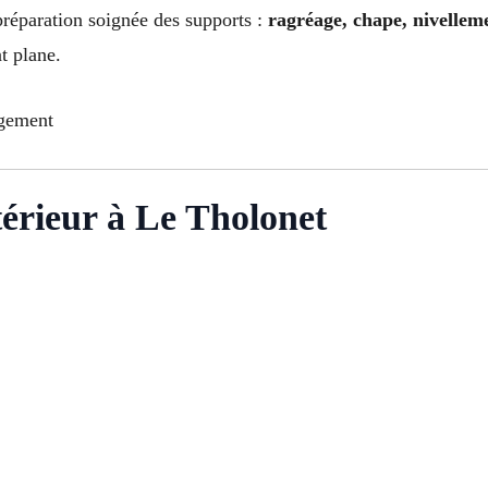
préparation soignée des supports :
ragréage, chape, nivellem
t plane.
agement
térieur à Le Tholonet