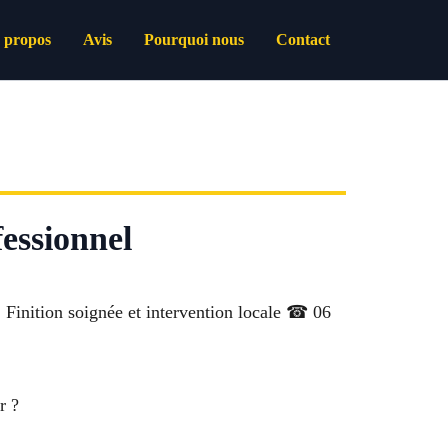
 propos
Avis
Pourquoi nous
Contact
essionnel
l. Finition soignée et intervention locale ☎ 06
r ?