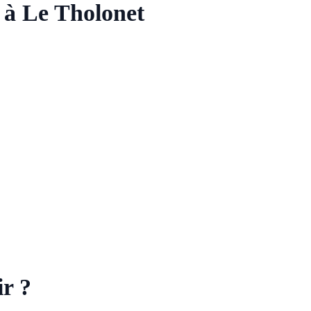
 à Le Tholonet
r ?