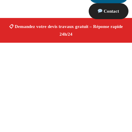
Contact
À propos Devis Travaux 13
Devis Travaux Chateauneuf Le Rouge
Devis travaux
gratuit
Rénovation et construction
Professionnels
qualifiés
Finitions de qualité ✚ Avis Positifs
4.8/5
☆ Avis
Adresse : Chateauneuf Le Rouge 13790