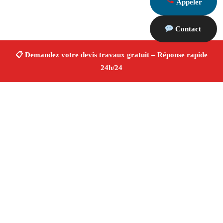
Appeler
Contact
À propos Devis Travaux 13
Devis Travaux Meyrargues
Devis travaux gratuit
Rénovation et construction
Professionnels qualifiés
Finitions de qualité ✚ Avis Positifs
4.8/5 ☆ Avis
Adresse : Meyrargues 13650