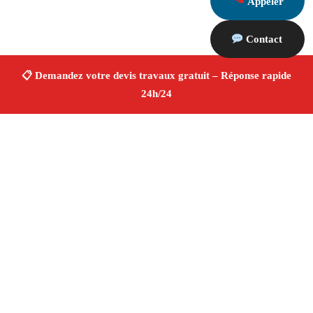
Appeler
Contact
À propos Devis Travaux 13
Devis Travaux Jouques
Devis travaux gratuit
Rénovation et construction
Professionnels qualifiés
Finitions de qualité ✚ Avis Positifs
4.8/5 ☆ Avis
Adresse : Jouques 13490