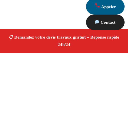
Appeler
Contact
À propos Devis Travaux 13
Devis Travaux Ceyreste
Devis travaux gratuit
Rénovation et construction
Professionnels qualifiés
Finitions de qualité ✚ Avis Positifs
4.8/5 ☆ Avis
Adresse : Ceyreste 13600