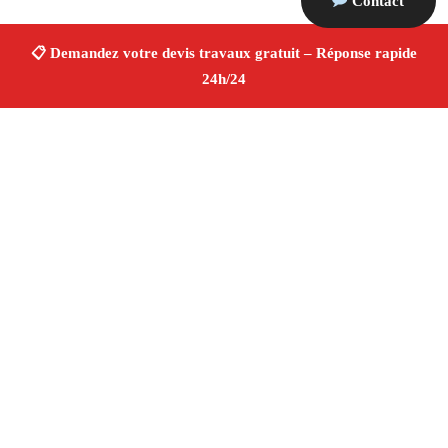
Contact
À propos Devis Travaux 13
Devis Travaux Saint Cannat
Devis travaux gratuit
Rénovation et construction
Professionnels qualifiés
Finitions de qualité ✚ Avis Positifs
4.8/5 ☆ Avis
Adresse : Saint Cannat 13760
Téléphone :
06 28 31 86 20