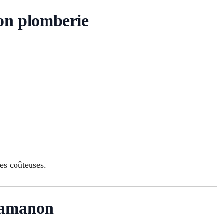
ion plomberie
ces coûteuses.
Lamanon