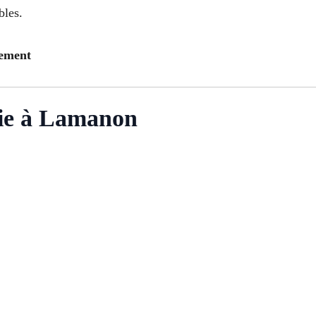
bles.
gement
ie à Lamanon