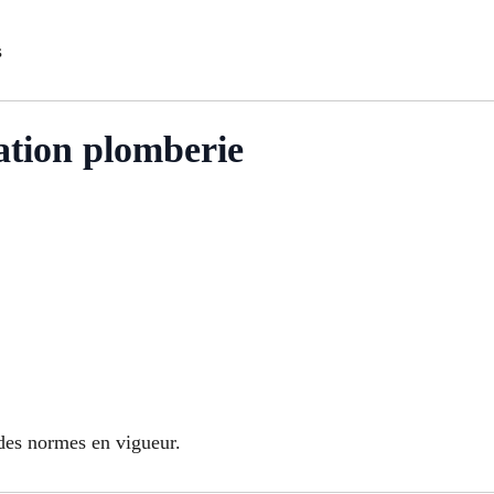
s
vation plomberie
 des normes en vigueur.